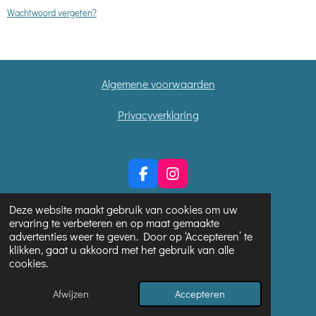
Wachtwoord vergeten?
Algemene voorwaarden
Privacyverklaring
F
I
a
n
c
s
Deze website maakt gebruik van cookies om uw
e
t
ervaring te verbeteren en op maat gemaakte
b
a
advertenties weer te geven. Door op ‘Accepteren’ te
o
g
klikken, gaat u akkoord met het gebruik van alle
o
r
cookies.
© 2024 - 2026 Healingpraktijk De Zin van Onzin
k
a
m
Powered by
JouwWeb
Afwijzen
Accepteren