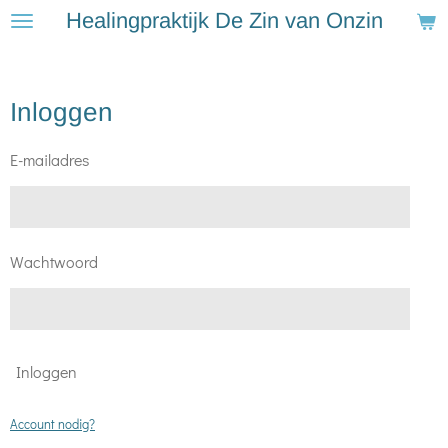
Healingpraktijk De Zin van Onzin
Ga
direct
naar
Inloggen
de
hoofdinhoud
E-mailadres
Wachtwoord
Inloggen
Account nodig?