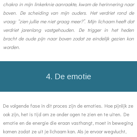
chakra in mijn linkerknie aanraakte, kwam de herinnering naar
boven. De scheiding van mijn ouders. Het verdriet rond de
vraag: “zien jullie me niet graag meer?”. Mijn lichaam heeft dat
verdriet jarenlang vastgehouden. De trigger in het heden
bracht de oude pijn naar boven zodat ze eindelijk gezien kon
worden.
4. De emotie
De volgende fase in dit proces zijn de emoties. Hoe pijnlijk ze
ook zijn, het is tijd om ze onder ogen te zien en te uiten. De
emotie en de energie die eraan vasthangt, moet in beweging
komen zodat ze uit je lichaam kan. Als je ervoor wegvlucht,