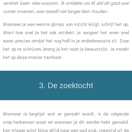
verdriet. Geen idee waarom. Ik ontdekte via AI dat dit gaat over
ruimte innemen, over mezelf niet langer klein houden.
Wanneer je een eerste glimps van inzicht krijgt, schrijf het op.
Want hoe snel je het ook ontdekt, je vergeet het even snel
weer, precies omdat het nog half in je onderbewuste zit. Door
het op te schrijven, breng je het naar je bewustzijn. Je maakt
het op deze manier tastbaar.
3. De zoektocht
Wanneer je begrijpt wat er geraakt wordt, is de volgende
stap herkennen waar en wanneer je dit eerder hebt gevoeld.
Een trigger wijst bijna altijd naar een oud stuk, meestal uit de