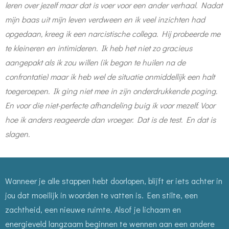
leren over jezelf maar dat is voer voor een ander verhaal. Nadat
mijn baas uit mijn leven verdween en ik veel inzichten had
opgedaan, kreeg ik een narcistische collega. Hij probeerde me
te kleineren en intimideren. Ik heb het niet zo gracieus
aangepakt als ik zou willen (ik begon te huilen na de
confrontatie) maar ik heb wel de situatie onmiddellijk een halt
toegeroepen. Ik ging niet mee in zijn onderdrukkende poging.
En voor die niet-perfecte afhandeling buig ik voor mezelf. Voor
hoe ik anders reageerde dan vroeger. Dat is de test. En dat is
slagen.
Wanneer je alle stappen hebt doorlopen, blijft er iets achter in
jou dat moeilijk in woorden te vatten is. Een stilte, een
zachtheid, een nieuwe ruimte. Alsof je lichaam en
energieveld langzaam beginnen te wennen aan een andere