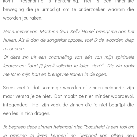
komt. Resonantie is herkenning. Het is een innerlijke
beweging die je uitnodigt om te onderzoeken waarom die
woorden jou raken.
Het nummer van Machine Gun Kelly ‘Home’ brengt me aan het
huilen. Als ik dan de songtekst opzoek, voel ik de woorden diep
resoneren.
Of deze zin uit een channeling van één van mijn spirituele
leraressen: “durf jij jezelf volledig te laten zien?”. Die zin raakt
me tot in mijn hart en brengt me tranen in de ogen.
Soms voel je dat sommige woorden of zinnen belangrijk zijn
maar versta je ze niet. Dat maakt ze niet minder waardevol,
integendeel. Het zijn vaak de zinnen die je niet begrijpt die
een les in zich dragen.
Ik begreep deze zinnen helemaal niet: “boosheid is een tool om
je grenzen te leren kennen” en “iemand kan alleen een