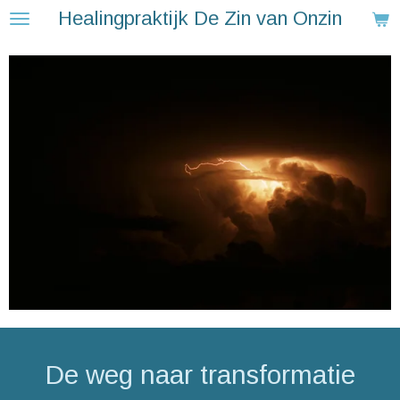
Healingpraktijk De Zin van Onzin
Ga
direct
naar
de
hoofdinhoud
De weg naar transformatie