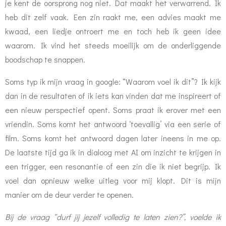
je kent de oorsprong nog niet. Dat maakt het verwarrend. Ik
heb dit zelf vaak. Een zin raakt me, een advies maakt me
kwaad, een liedje ontroert me en toch heb ik geen idee
waarom. Ik vind het steeds moeilijk om de onderliggende
boodschap te snappen.
Soms typ ik mijn vraag in google: “Waarom voel ik dit”? Ik kijk
dan in de resultaten of ik iets kan vinden dat me inspireert of
een nieuw perspectief opent. Soms praat ik erover met een
vriendin. Soms komt het antwoord ‘toevallig’ via een serie of
film. Soms komt het antwoord dagen later ineens in me op.
De laatste tijd ga ik in dialoog met AI om inzicht te krijgen in
een trigger, een resonantie of een zin die ik niet begrijp. Ik
voel dan opnieuw welke uitleg voor mij klopt. Dit is mijn
manier om de deur verder te openen.
Bij de vraag “durf jij jezelf volledig te laten zien?”, voelde ik