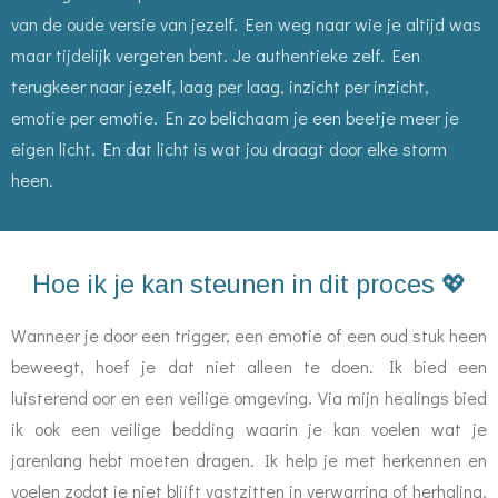
van de oude versie van jezelf. Een weg naar wie je altijd was
maar tijdelijk vergeten bent. Je authentieke zelf. Een
terugkeer naar jezelf, laag per laag, inzicht per inzicht,
emotie per emotie. En zo belichaam je een beetje meer je
eigen licht. En dat licht is wat jou draagt door elke storm
heen.
Hoe ik je kan steunen in dit proces 💖
Wanneer je door een trigger, een emotie of een oud stuk heen
beweegt, hoef je dat niet alleen te doen. Ik bied een
luisterend oor en een veilige omgeving. Via mijn healings bied
ik ook een veilige bedding waarin je kan voelen wat je
jarenlang hebt moeten dragen. Ik help je met herkennen en
voelen zodat je niet blijft vastzitten in verwarring of herhaling.