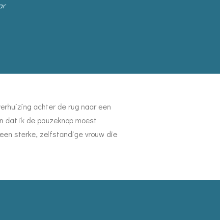
ar
erhuizing achter de rug naar een
ren dat ik de pauzeknop moest
 een sterke, zelfstandige vrouw die