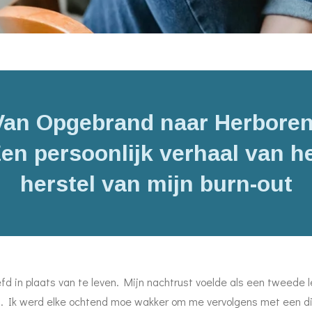
Van Opgebrand naar Herboren
en persoonlijk verhaal van h
herstel van mijn burn-out
efd in plaats van te leven. Mijn nachtrust voelde als een tweede 
. Ik werd elke ochtend moe wakker om me vervolgens met een die