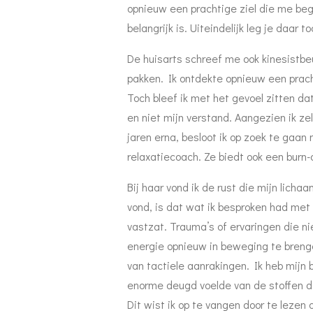
opnieuw een prachtige ziel die me beg
belangrijk is. Uiteindelijk leg je daar 
De huisarts schreef me ook kinesistbeu
pakken. Ik ontdekte opnieuw een prach
Toch bleef ik met het gevoel zitten d
en niet mijn verstand. Aangezien ik ze
jaren erna, besloot ik op zoek te gaan
relaxatiecoach. Ze biedt ook een burn-
Bij haar vond ik de rust die mijn licha
vond, is dat wat ik besproken had met
vastzat. Trauma’s of ervaringen die n
energie opnieuw in beweging te brengen
van tactiele aanrakingen. Ik heb mijn b
enorme deugd voelde van de stoffen d
Dit wist ik op te vangen door te leze