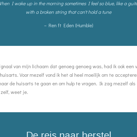
hen I wake up in the morning sometimes I feel so blue, like a guit
with a broken string that can't hold a tune
– Ren ft Eden (Humble)
gnaal van mijn lichaam dat genoeg genoeg was, had ik ook een v
huisarts. Voor mezelf vond ik het al heel moeilijk om te accepte
naar de huisarts te gaan en om hulp te vragen. Ik zag mezelf als
zelf, weet je.
De reis naar herstel