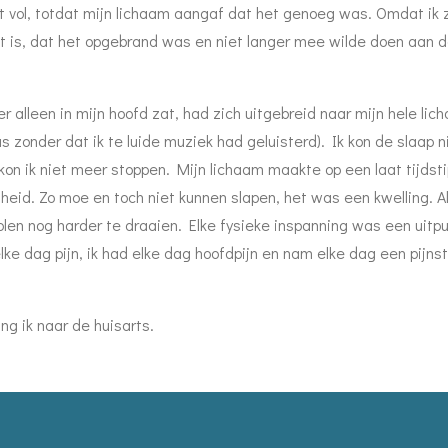
it vol, totdat mijn lichaam aangaf dat het genoeg was. Omdat ik ze
t is, dat het opgebrand was en niet langer mee wilde doen aan de 
alleen in mijn hoofd zat, had zich uitgebreid naar mijn hele licha
tus zonder dat ik te luide muziek had geluisterd). Ik kon de slaa
, kon ik niet meer stoppen. Mijn lichaam maakte op een laat tijdst
eid. Zo moe en toch niet kunnen slapen, het was een kwelling. Al
 nog harder te draaien. Elke fysieke inspanning was een uitputt
lke dag pijn, ik had elke dag hoofdpijn en nam elke dag een pijnsti
ng ik naar de huisarts.