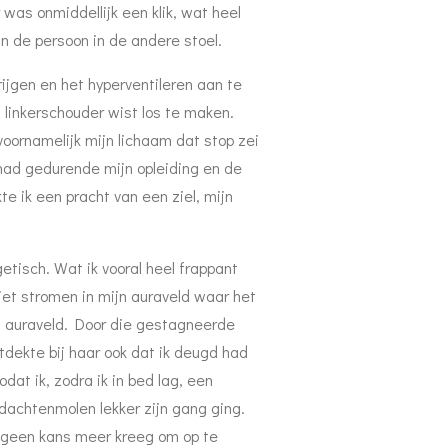
as onmiddellijk een klik, wat heel
 in de persoon in de andere stoel.
ijgen en het hyperventileren aan te
 linkerschouder wist los te maken.
oornamelijk mijn lichaam dat stop zei
ehad gedurende mijn opleiding en de
e ik een pracht van een ziel, mijn
getisch. Wat ik vooral heel frappant
iet stromen in mijn auraveld waar het
et auraveld. Door die gestagneerde
tdekte bij haar ook dat ik deugd had
dat ik, zodra ik in bed lag, een
achtenmolen lekker zijn gang ging.
n geen kans meer kreeg om op te