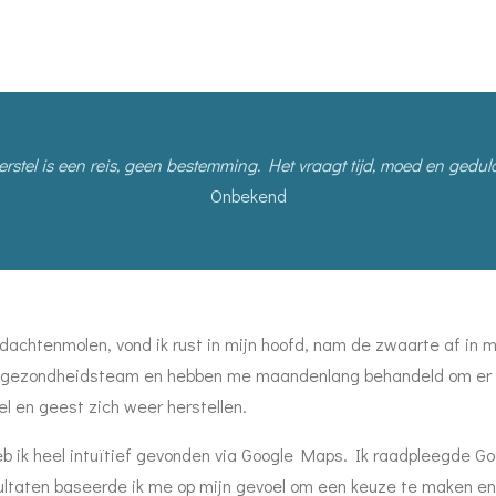
erstel is een reis, geen bestemming. Het vraagt tijd, moed en gedul
Onbekend
dachtenmolen, vond ik rust in mijn hoofd, nam de zwaarte af in m
jn gezondheidsteam en hebben me maandenlang behandeld om er 
el en geest zich weer herstellen.
eb ik heel intuïtief gevonden via Google Maps. Ik raadpleegde 
resultaten baseerde ik me op mijn gevoel om een keuze te maken 