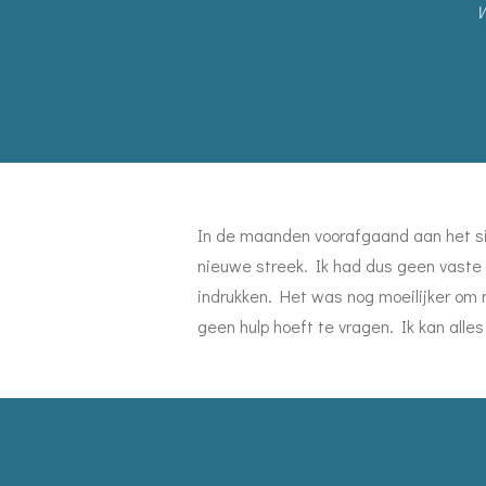
W
In de maanden voorafgaand aan het si
nieuwe streek. Ik had dus geen vaste 
indrukken. Het was nog moeilijker om 
geen hulp hoeft te vragen. Ik kan alles 