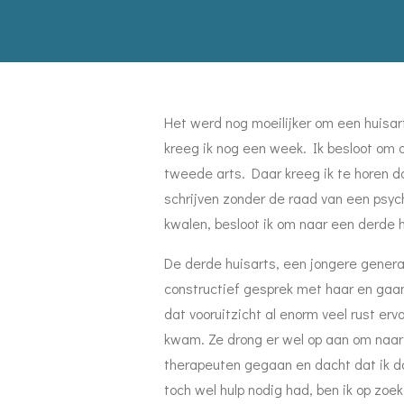
Het werd nog moeilijker om een huisa
kreeg ik nog een week. Ik besloot om 
tweede arts. Daar kreeg ik te horen 
schrijven zonder de raad van een psych
kwalen, besloot ik om naar een derde h
De derde huisarts, een jongere generat
constructief gesprek met haar en gaan
dat vooruitzicht al enorm veel rust er
kwam. Ze drong er wel op aan om naar 
therapeuten gegaan en dacht dat ik da
toch wel hulp nodig had, ben ik op zo