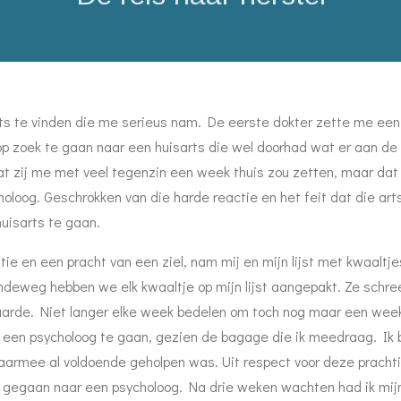
rts te vinden die me serieus nam. De eerste dokter zette me ee
op zoek te gaan naar een huisarts die wel doorhad wat er aan d
dat zij me met veel tegenzin een week thuis zou zetten, maar 
oloog. Geschrokken van die harde reactie en het feit dat die art
uisarts te gaan.
ie en een pracht van een ziel, nam mij en mijn lijst met kwaaltje
deweg hebben we elk kwaaltje op mijn lijst aangepakt. Ze schree
vaarde. Niet langer elke week bedelen om toch nog maar een week 
een psycholoog te gaan, gezien de bagage die ik meedraag. Ik be
armee al voldoende geholpen was. Uit respect voor deze prachtig
ek gegaan naar een psycholoog. Na drie weken wachten had ik mijn