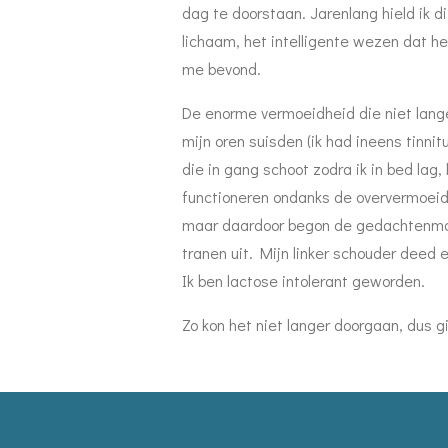
dag te doorstaan. Jarenlang hield ik d
lichaam, het intelligente wezen dat he
me bevond.
De enorme vermoeidheid die niet langer 
mijn oren suisden (ik had ineens tinni
die in gang schoot zodra ik in bed lag
functioneren ondanks de oververmoeidh
maar daardoor begon de gedachtenmolen
tranen uit. Mijn linker schouder deed e
Ik ben lactose intolerant geworden.
Zo kon het niet langer doorgaan, dus gi