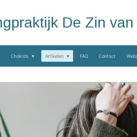
ngpraktijk De Zin van
Chakra's
Artikelen
FAQ
Contact
Web