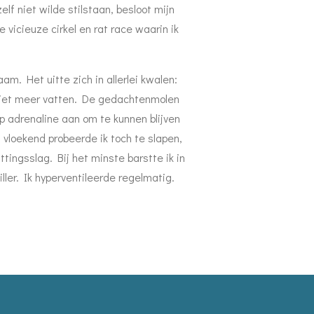
lf niet wilde stilstaan, besloot mijn
vicieuze cirkel en rat race waarin ik
am. Het uitte zich in allerlei kwalen:
p niet meer vatten. De gedachtenmolen
ip adrenaline aan om te kunnen blijven
 vloekend probeerde ik toch te slapen,
ingsslag. Bij het minste barstte ik in
ller. Ik hyperventileerde regelmatig.