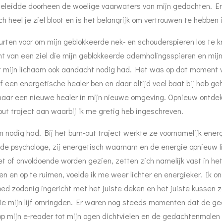
eleidde doorheen de woelige vaarwaters van mijn gedachten. Er w
toch heel je ziel bloot en is het belangrijk om vertrouwen te hebben
rten voor om mijn geblokkeerde nek- en schouderspieren los te kr
t van een ziel die mijn geblokkeerde ademhalingsspieren en mijn
at mijn lichaam ook aandacht nodig had. Het was op dat moment v
lf een energetische healer ben en daar altijd veel baat bij heb g
 naar een nieuwe healer in mijn nieuwe omgeving. Opnieuw ontdekt
out traject aan waarbij ik me gretig heb ingeschreven.
am nodig had. Bij het burn-out traject werkte ze voornamelijk ener
 de psychologe, zij energetisch waarnam en de energie opnieuw l
iet of onvoldoende worden gezien, zetten zich namelijk vast in h
 en op te ruimen, voelde ik me weer lichter en energieker. Ik on
ed zodanig ingericht met het juiste deken en het juiste kussen zo
ie mijn lijf omringden. Er waren nog steeds momenten dat de ged
n op mijn e-reader tot mijn ogen dichtvielen en de gedachtenmole