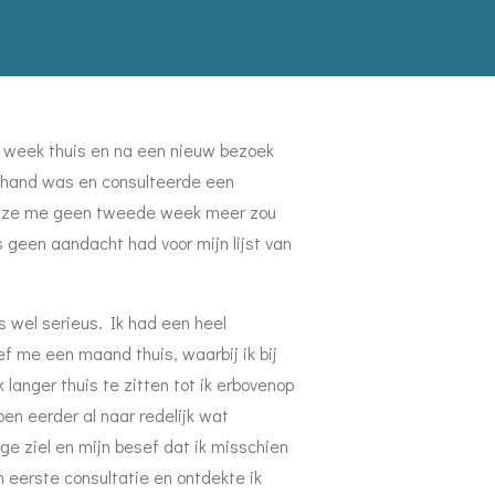
n week thuis en na een nieuw bezoek
e hand was en consulteerde een
dat ze me geen tweede week meer zou
s geen aandacht had voor mijn lijst van
s wel serieus. Ik had een heel
f me een maand thuis, waarbij ik bij
langer thuis te zitten tot ik erbovenop
n eerder al naar redelijk wat
e ziel en mijn besef dat ik misschien
 eerste consultatie en ontdekte ik